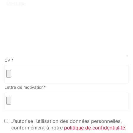
Votre email
Votre numéro de
CV
*
téléphone
Lettre de motivation
*
Prénom du proche
Nom du proche concerné
concerné
J’autorise l’utilisation des données personnelles,
Age du proche concerné
Code postal du proche
concerné
conformément à notre
politique de confidentialité