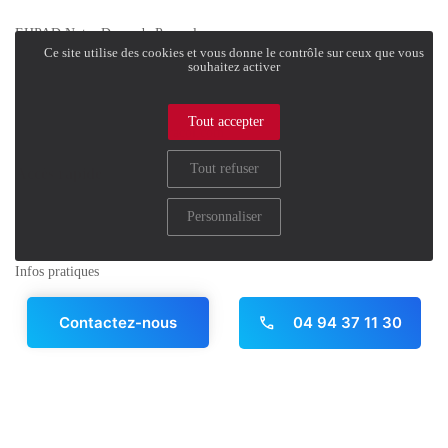
FAQ
EHPAD Notre Dame de Paracol
Ce site utilise des cookies et vous donne le contrôle sur ceux que vous
273 Chemin de Paracol
souhaitez activer
83143 Le Val
Tel. 04 94 37 11 30
Tout accepter
contact@notre-dame-de-paracol.com
Tout refuser
Accès rapide
Personnaliser
Galerie Photo
Candidature spontanée
Infos pratiques
- Mentions légales
04 94 37 11 30
Contactez-nous
- Politique de confidentialité
À télécharger
Panneau de gestion des cookies
Documentations
Dossier d'inscription
Charte des droits et libertés de la