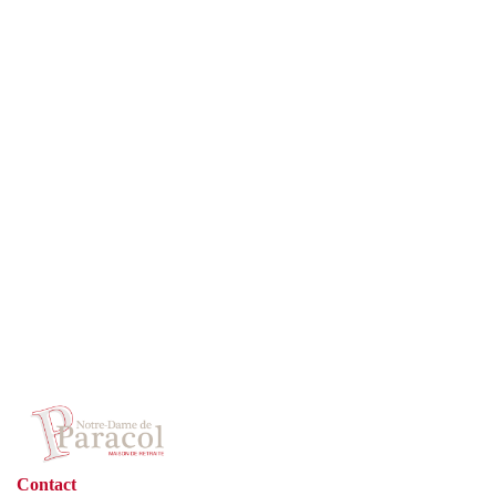
Présentation
Démarche qualité
Les équipes soignantes
Démarche Éco responsable
Activités thérapeutiques
Nos valeurs
Accompagnement spécialisé
Restauration
Nous contacter
Intervenants extérieurs et partenariats
Animations et sorties
Horaires et accès
Les services
La galerie photos
Démarches d'admission
Les aides financières
Contact