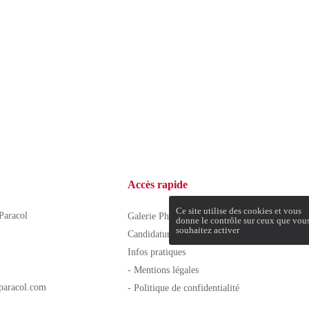
sitions de l’article L. 223-2 du Code de la Consommat
opposition au démarchage téléphonique « Bloctel »
https:/
Accès rapide
Ce site utilise des cookies et vous
aracol
Galerie Photo
donne le contrôle sur ceux que vou
souhaitez activer
Candidature spontanée
Infos pratiques
- Mentions légales
paracol.com
- Politique de confidentialité