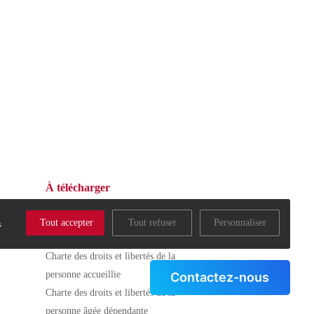
ion, vous pouvez vous
/www.bloctel.gouv.fr/
À télécharger
Documentations
Tout accepter
Tout refuser
Personnaliser
s
Dossier d'inscription
Charte des droits et libertés de la
personne accueillie
Contactez-nous
Charte des droits et libertés de la
personne âgée dépendante