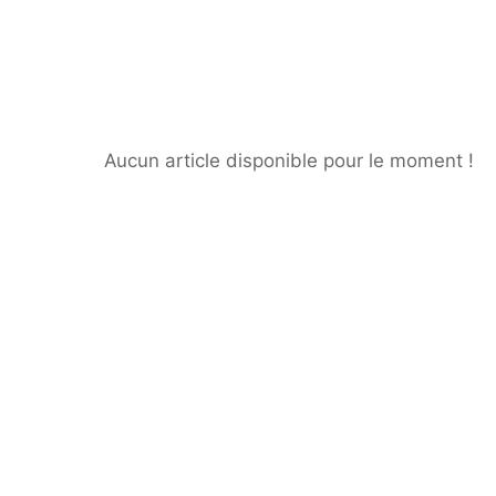
Prénom du proche concerné
Aucun article disponible pour le moment !
Age du proche concerné
Calculer dix moins dix ? (en c
J’autorise l’utilisa