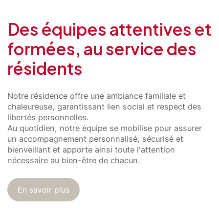
Des équipes attentives et
formées, au service des
résidents
Présentation
Démarche qualité
Les équipes soignantes
Notre résidence offre une ambiance familiale et
Démarche Éco responsable
Activités thérapeutiques
chaleureuse, garantissant lien social et respect des
Nos valeurs
Accompagnement spécialisé
libertés personnelles.
Restauration
Nous contacter
Intervenants extérieurs et partenariats
Au quotidien, notre équipe se mobilise pour assurer
Animations et sorties
Horaires et accès
un accompagnement personnalisé, sécurisé et
Les services
La galerie photos
bienveillant et apporte ainsi toute l'attention
Démarches d'admission
nécessaire au bien-être de chacun.
Les aides financières
FAQ
En savoir plus