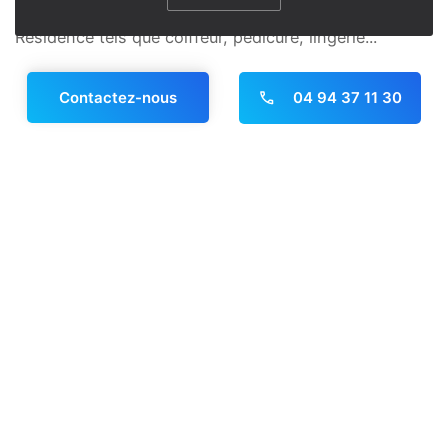
Nous proposons différents services au sein de la
Résidence tels que coiffeur, pédicure, lingerie...
En savoir plus
04 94 37 11 30
Contactez-nous
Panneau de gestion des cookies
Les activités, ateliers et
animations
Notre Résidence organise des animations et activités
variées chaque jour, pour le bien-être et le plaisir de
nos résidents comme par exemple : Atelier théâtre,
atelier Gym tonic, conférence mis en place par les
bénévoles, jeux divers, chant, jardin, Sorties à la mer,
au restaurant ... et l'association Anim'Paracol organise
également des moments festifs tout le long de
l'année : Marché des artisans, pesé du jambon,
sorties extérieures, fête du printemps...