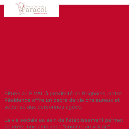
Résidence Notre
Dame de Paracol,
EHPAD
Située à LE VAL à proximité de Brignoles, notre
Résidence offre un cadre de vie chaleureux et
sécurisé aux personnes âgées.
La vie sociale au sein de l'établissement permet
de créer une ambiance "comme au village".